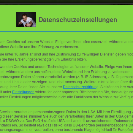
Datenschutzeinstellungen
zen Cookies auf unserer Website. Einige von ihnen sind essenziell, während ande
 diese Website und Ihre Erfahrung zu verbessern.
e unter 16 Jahre alt sind und Ihre Zustimmung zu freiwilligen Diensten geben mö
Sie Ihre Erziehungsberechtigten um Erlaubnis bitten.
rwenden Cookies und andere Technologien auf unserer Website. Einige von ihnen 
ell, während andere uns helfen, diese Website und Ihre Erfahrung zu verbessern.
ive-Termine
Mehr
Referenzen
nbezogene Daten können verarbeitet werden (z. B. IP-Adressen), z. B. für persona
en und Inhalte oder Anzeigen- und Inhaltsmessung.
Weitere Informationen über di
dung Ihrer Daten finden Sie in unserer
Datenschutzerklärung
.
Sie können Ihre Au
it unter
Einstellungen
widerrufen oder anpassen.
Bitte beachten Sie, dass aufgrun
ueller Einstellungen möglicherweise nicht alle Funktionen der Website zur Verfügu
2026
DJ Toddy
Services verarbeiten personenbezogene Daten in den USA. Mit Ihrer Einwilligung 
Entertainment
 dieser Services stimmen Sie auch der Verarbeitung Ihrer Daten in den USA gemä
 lit. a DSGVO zu. Das EuGH stuft die USA als Land mit unzureichendem Datenschu
Thorsten Siemer
ndards ein. So besteht etwa das Risiko, dass US-Behörden personenbezogene Da
Reepschlägerstraße 12
chungsprogrammen verarbeiten, ohne bestehende Klagemöglichkeit für Europäer