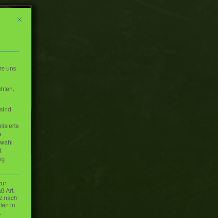
Mit diesem Button wird der Dialog geschlossen. Seine Funktionalität ist iden
re uns
chten,
sind
lisierte
e
swahl
d
ng
zur
ß Art.
tz nach
ten in
1A
.