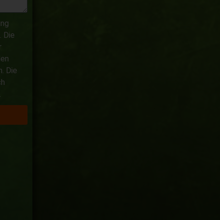
ung
 Die
r
den
. Die
ch
.
n