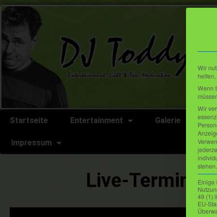
Wir nut
helfen,
Wenn Si
müssen 
Wir ve
essenzi
Startseite
Entertainment
Galerie
L
Persone
Anzeig
Verwen
Impressum
jederze
individ
stehen.
Live-Termine 
Einige 
Nutzung
49 (1)
EU-Sta
Überwa