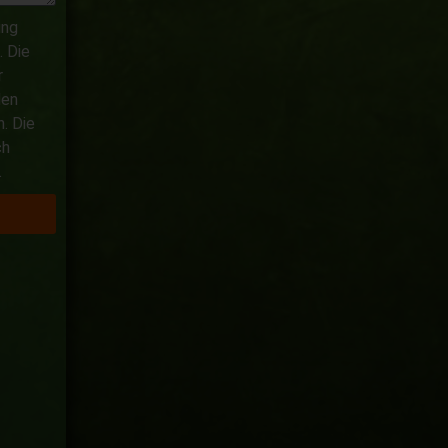
ung
 Die
r
den
. Die
ch
.
n