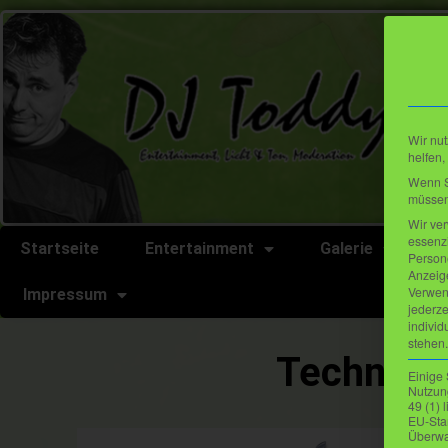
Wir nut
helfen,
Wenn Si
müssen 
Wir ve
essenzi
Startseite
Entertainment
Galerie
L
Persone
Anzeig
Verwen
Impressum
jederze
individ
stehen.
Technik
Einige 
Nutzung
49 (1)
EU-Sta
Überwa