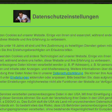
Datenschutzeinstellungen
zen Cookies auf unserer Website. Einige von ihnen sind essenziell, während ande
 diese Website und Ihre Erfahrung zu verbessern.
e unter 16 Jahre alt sind und Ihre Zustimmung zu freiwilligen Diensten geben mö
Sie Ihre Erziehungsberechtigten um Erlaubnis bitten.
rwenden Cookies und andere Technologien auf unserer Website. Einige von ihnen 
ell, während andere uns helfen, diese Website und Ihre Erfahrung zu verbessern.
ive-Termine
Mehr
Referenzen
nbezogene Daten können verarbeitet werden (z. B. IP-Adressen), z. B. für persona
en und Inhalte oder Anzeigen- und Inhaltsmessung.
Weitere Informationen über di
dung Ihrer Daten finden Sie in unserer
Datenschutzerklärung
.
Sie können Ihre Au
it unter
Einstellungen
widerrufen oder anpassen.
Bitte beachten Sie, dass aufgrun
ueller Einstellungen möglicherweise nicht alle Funktionen der Website zur Verfügu
DJ Toddy
Services verarbeiten personenbezogene Daten in den USA. Mit Ihrer Einwilligung 
Entertainment
 dieser Services stimmen Sie auch der Verarbeitung Ihrer Daten in den USA gemä
 lit. a DSGVO zu. Das EuGH stuft die USA als Land mit unzureichendem Datenschu
Thorsten Siemer
ndards ein. So besteht etwa das Risiko, dass US-Behörden personenbezogene Da
Reepschlägerstraße 12
chungsprogrammen verarbeiten, ohne bestehende Klagemöglichkeit für Europäer