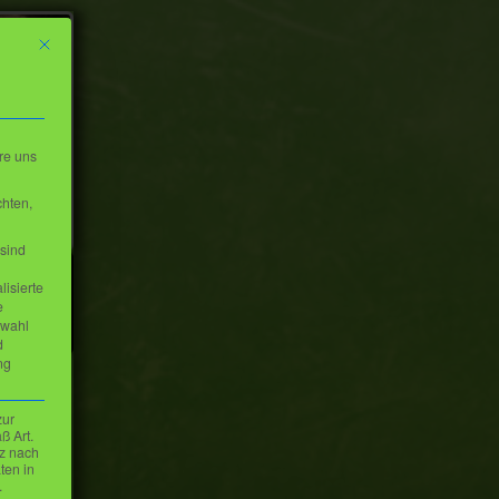
Mit diesem Button wird der Dialog geschlossen. Seine Funktionalität ist iden
re uns
chten,
sind
lisierte
e
swahl
d
ng
zur
ß Art.
tz nach
ten in
1A
.